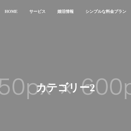
HOME
サービス
婚活情報
シンプルな料金プラン
ビュー
婚活情報
カテゴリー2
年の抱負 それぞれが四
そもそも「結婚相談所ってど
ネーター
で語ります！
んなところ？」よくある質問
入会限
入会から成婚まで
にお答えします！
を生み出
高級施設を
気になる婚活の流れ
ぜひ