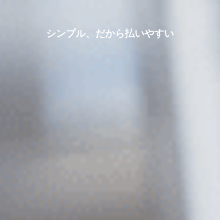
シ
ン
プ
ル
、
だ
か
ら
払
い
や
す
い