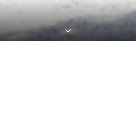
LINE
TEL
MAP
入会
オンライ
ご来店お
ご訪問お打
金
ンお打ち
打ち合わ
ち合わせ
合わせ
せ
30,000
3,000円
6,000円
9,000円（税
円
（税別）
（税別）
別）／1時間
（税
／1時間
／1時間
※別途お茶